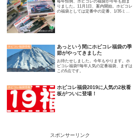
毎年恒例、ホビコレの福袋が今年も始ま
りました。11月1日、案内開始。ホビコレ
の福袋としては定番中の定番、1/35ミリ
タリーやガールズ&パンツァー福袋に加え
て今シーズンは2種類の新作福袋をあわせ
て全6種の福袋をご用意しています。
あっという間にホビコレ福袋の季
ホビコレ福袋情報
節がやってきました
お待たせしました。今年もやります。ホ
ビコレ福袋!!毎年人気の定番福袋、まずは
この5点です。
ホビコレ福袋2019に人気の2枚看
ホビコレ福袋情報
板がついに登場！
スポンサーリンク