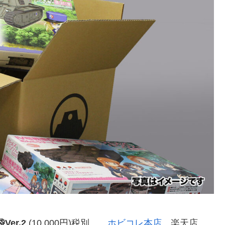
er.2
(10,000円)税別
ホビコレ本店
楽天店