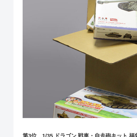
第3位 1/35 ドラゴン 戦車・自走砲キット 福袋V