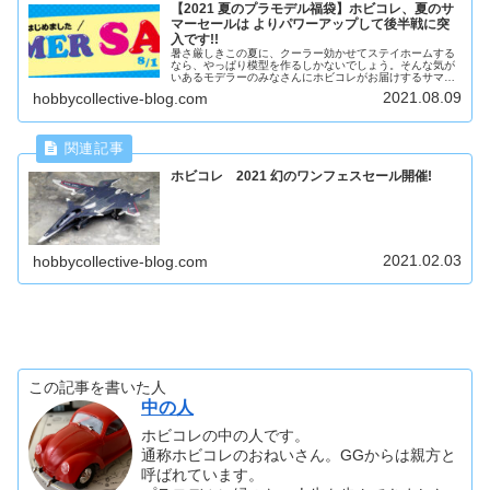
【2021 夏のプラモデル福袋】ホビコレ、夏のサ
マーセールは よりパワーアップして後半戦に突
入です!!
暑さ厳しきこの夏に、クーラー効かせてステイホームする
なら、やっぱり模型を作るしかないでしょう。そんな気が
いあるモデラーのみなさんにホビコレがお届けするサマー
パック、夏の福袋の後半戦がはじまりますよ。
2021.08.09
hobbycollective-blog.com
ホビコレ 2021 幻のワンフェスセール開催!
2021.02.03
hobbycollective-blog.com
この記事を書いた人
中の人
ホビコレの中の人です。
通称ホビコレのおねいさん。GGからは親方と
呼ばれています。