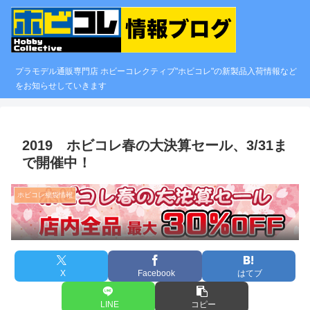
プラモデル通販専門店 ホビーコレクティブ"ホビコレ"の新製品入荷情報など
をお知らせしていきます
2019 ホビコレ春の大決算セール、3/31ま
で開催中！
ホビコレ福袋情報
X
Facebook
はてブ
LINE
コピー