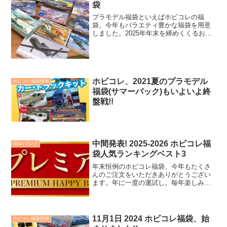
袋
プラモデル福袋といえばホビコレの福
袋。今年もバラエティ豊かな福袋を用意
しました。2025年年末を締めくくるお買
い物にぜひ。
ホビコレ、2021夏のプラモデル
ホビコレ福袋情報
福袋(サマーパック)もいよいよ終
盤戦!!
中間発表! 2025-2026 ホビコレ福
GGのブログ
袋人気ランキングベスト3
年末恒例のホビコレ福袋、今年もたくさ
んのご注文をいただきありがとうござい
ます。年に一度の運試し。毎年楽しみに
している皆様がいらっしゃるので、スタ
ッフ一同気を引き締めて梱包・出荷作業
をしております。そんなわけで、12月末
時点での人気ランキング...
11月1日 2024 ホビコレ福袋、始
ホビコレ福袋情報