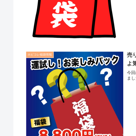
売
ホビコレ福袋情報
よ
今回
まし