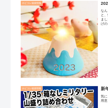
2
ホビコレ福袋情報
なん
と、
まし
げの
新
ホビコレ福袋情報
気に
用意