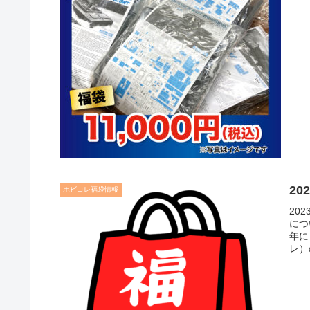
2
ホビコレ福袋情報
20
につ
年に
レ）