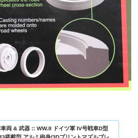
車両 & 武器 :: WW.II ドイツ軍 IV号戦車D型
0 L/43搭載型 アルミ砲身/3Dプリントマズルブレ