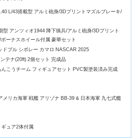
 KwK.40 L/43搭載型 アルミ砲身/3Dプリントマズルブレーキ/
40後期型 アンツィオ1944 降下猟兵/アルミ砲身/3Dプリント
/ボーナスホイール付属 豪華セット
ドブル シボレー カマロ NASCAR 2025
テナ(20ft) 2個セット 完成品
あんこうチーム フィギュアセット PVC製塗装済み完成
撃」アメリカ海軍 戦艦 アリゾナ BB-39 & 日本海軍 九七式艦
 フィギュア2体付属