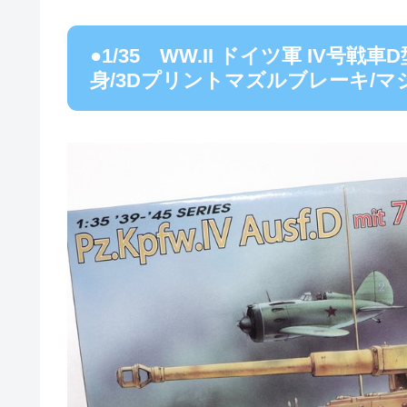
●1/35 WW.II ドイツ軍 IV号戦車D
身/3Dプリントマズルブレーキ/マ