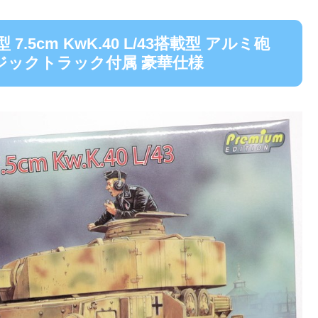
型 7.5cm KwK.40 L/43搭載型 アルミ砲
ジックトラック付属 豪華仕様