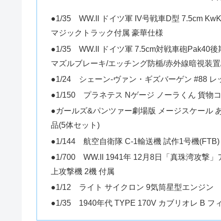
●1/35 WW.II ドイツ軍 IV号戦車D型 7.5cm
マジックトラック付属 豪華仕様
●1/35 WW.II ドイツ軍 7.5cm対戦車砲Pak
マズルブレーキ/エッチング防楯/赤外線暗視装置
●1/24 シェーン-ヴァン・ギズバーゲン #88 レッ
●1/150 プラネテス Nゲージ ノーラくん 貨物コン
●ガールズ&パンツァー劇場版 メージスケール 
品(5体セット)
●1/144 航空自衛隊 C-1輸送機 試作1号機(FTB)
●1/700 WW.II 1941年 12月8日「真珠湾攻
上攻撃機 2機 付属
●1/12 ライト サイクロン 9気筒星型エンジン
●1/35 1940年代 TYPE 170V カブリオレ B