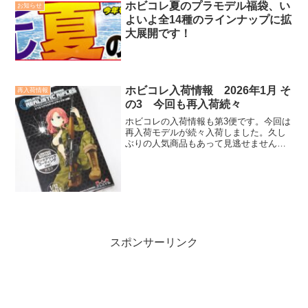
ホビコレ夏のプラモデル福袋、い
お知らせ
よいよ全14種のラインナップに拡
大展開です！
ホビコレ入荷情報 2026年1月 そ
再入荷情報
の3 今回も再入荷続々
ホビコレの入荷情報も第3便です。今回は
再入荷モデルが続々入荷しました。久し
ぶりの人気商品もあって見逃せません。
特に注目はドラゴンの1/144スケールのス
ペースシャトルの完成品。操縦席など内
部も再現されたモデルは見応えも十分。
お見逃せいなく
スポンサーリンク