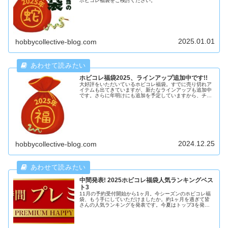
ホビコレ福袋をご検討ください。
2025.01.01
hobbycollective-blog.com
ホビコレ福袋2025、ラインアップ追加中です!!
大好評をいただいているホビコレ福袋。すでに売り切れア
イテムも出てきていますが、新たなラインアップも追加中
です。さらに年明けにも追加を予定していますから、チェ
ックをお忘れなく。
2024.12.25
hobbycollective-blog.com
中間発表! 2025ホビコレ福袋人気ランキングベス
ト3
11月の予約受付開始から1ヶ月。今シーズンのホビコレ福
袋、もう手にしていただけましたか。約1ヶ月を過ぎて皆
さんの人気ランキングを発表です。今夏はトップ3を発
表。この3種類はジュニが変わっても毎シーズントップ争
いですね。