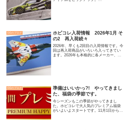
BEEMAX/nunuのカーモデルキットの再
入荷やドラゴンの再入荷、さらに、パト
レイバーのコンテナの再生産など、見逃
せないアイテムがいっぱいです。
ホビコレ入荷情報 2026年1月 そ
GGのブログ
の2 再入荷続々
2026年、早くも2回目の入荷情報です。今
回は再入荷商品がいろいろ入ってきてい
ます。2026年も本格的に各メーカー、物
流も本格始動ということでしょうか。
準備はいいかっ?! やってきまし
GGのブログ
た、福袋の季節です。
今シーズンもこの季節がやってきまし
た。ホビコレで大人気のプレミアム福袋
がいよいよスタートです。11月1日からは
予約受付開始。まずはこんな福袋をご用
意というご案内から。準備はいいです
か？