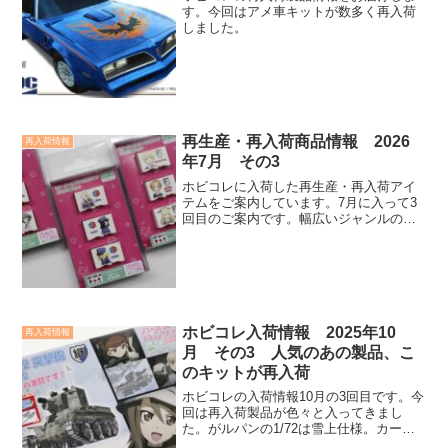
す。今回はアメ車キットが数多く再入荷
しました。
再生産・再入荷商品情報 2026
再入荷情報
年7月 その3
ホビコレに入荷した再生産・再入荷アイ
テムをご案内しています。7月に入って3
回目のご案内です。幅広いジャンルの
色々なアイテムが再入荷しています。見
逃していた商品があるかもしれません。
是非チェックしてみてください。
ホビコレ入荷情報 2025年10
再入荷情報
月 その3 人気のあの製品、こ
のキットが再入荷
ホビコレの入荷情報10月の3回目です。今
回は再入荷製品が色々と入ってきまし
た。がルパンの1/72は雪上仕様。カーモ
デルはBEEMAX/nunuのツーリングカ