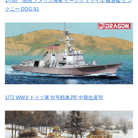
1/700 現用 アメリカ海軍 イージス ミサイル 駆逐艦 ピン
クニー DDG-91
1/72 WW.II ドイツ軍 IV号戦車J型 中期生産型