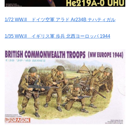
1/72 WW.II ドイツ空軍 アラド Ar234B ナハティガル
1/35 WW.II イギリス軍 歩兵 北西ヨーロッパ 1944