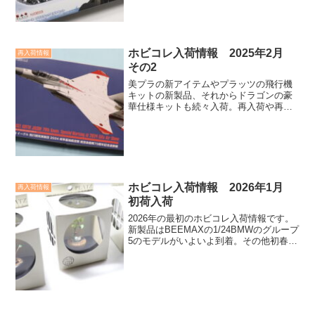
ー、さらにイタレリからはラリーカー、
ミリタリーはミニアートのフィギュアが
再入荷です。
ホビコレ入荷情報 2025年2月
再入荷情報
その2
美プラの新アイテムやプラッツの飛行機
キットの新製品、それからドラゴンの豪
華仕様キットも続々入荷。再入荷や再生
産もいろいろあるんですが、今回は新製
品をピックアップ。
ホビコレ入荷情報 2026年1月
再入荷情報
初荷入荷
2026年の最初のホビコレ入荷情報です。
新製品はBEEMAXの1/24BMWのグループ
5のモデルがいよいよ到着。その他初春に
ピッタリの盆栽の完成品やプラッツ、イ
タレリ、ドラゴンから飛行機モデルがい
ろいろ再入荷。。お見逃しなく。