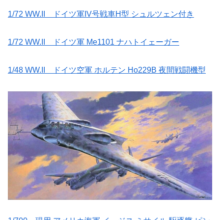
1/72 WW.II ドイツ軍IV号戦車H型 シュルツェン付き
1/72 WW.II ドイツ軍 Me1101 ナハトイェーガー
1/48 WW.II ドイツ空軍 ホルテン Ho229B 夜間戦闘機型