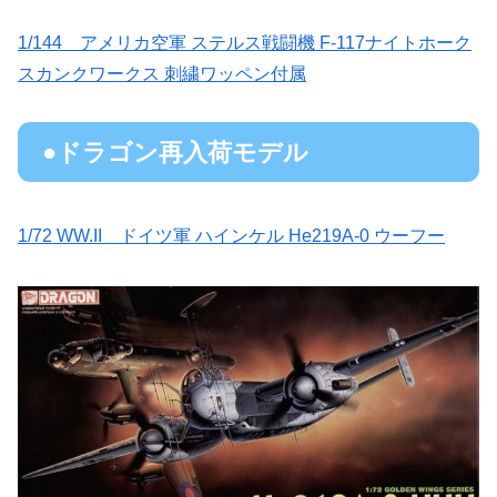
1/144 アメリカ空軍 ステルス戦闘機 F-117ナイトホーク
スカンクワークス 刺繍ワッペン付属
●ドラゴン再入荷モデル
1/72 WW.II ドイツ軍 ハインケル He219A-0 ウーフー