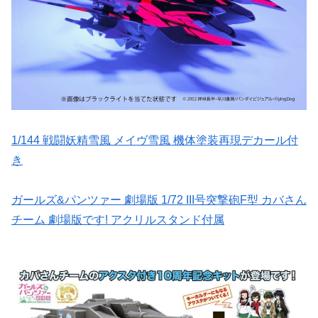
1/144 戦闘妖精雪風 メイヴ雪風 機体塗装再現デカール付
き
ガールズ&パンツァー 劇場版 1/72 III号突撃砲F型 カバさん
チーム 劇場版です! アクリルスタンド付属