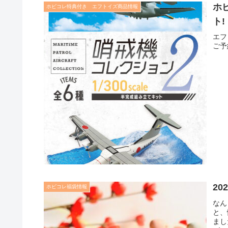
ホ
ホビコレ特典付き エフトイズ商品情報
ト!
エフ
ご予
2
ホビコレ福袋情報
なん
と、
まし