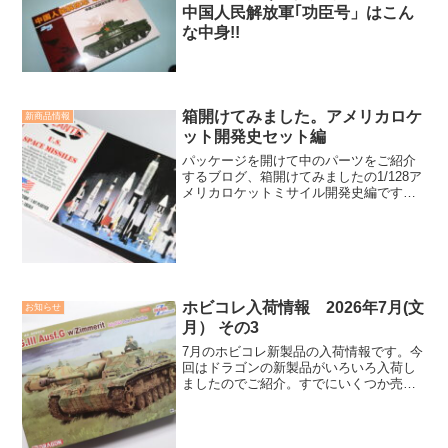
中国人民解放軍｢功臣号」はこん
な中身!!
箱開けてみました。アメリカロケ
新商品情報
ット開発史セット編
パッケージを開けて中のパーツをご紹介
するブログ、箱開けてみましたの1/128ア
メリカロケットミサイル開発史編です。
アトランティスから発売されているキッ
トにスポットを当てて、中身を紹介して
います。
ホビコレ入荷情報 2026年7月(文
お知らせ
月） その3
7月のホビコレ新製品の入荷情報です。今
回はドラゴンの新製品がいろいろ入荷し
ましたのでご紹介。すでにいくつか売り
切れ状態ですが、ミリタリーファンは要
チェックですねまた、もしもの世界を形
にしたロケットモデルズの新製品も注目
です。