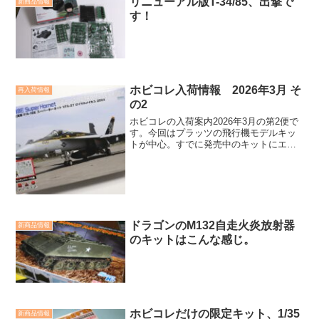
リニューアル版T-34/85、出撃で
新商品情報
す！
ホビコレ入荷情報 2026年3月 そ
再入荷情報
の2
ホビコレの入荷案内2026年3月の第2便で
す。今回はプラッツの飛行機モデルキッ
トが中心。すでに発売中のキットにエッ
チングパーツをセットにしたキットが加
わりました。加えてカーモデル2点の完成
品写真も公開です。
ドラゴンのM132自走火炎放射器
新商品情報
のキットはこんな感じ。
ホビコレだけの限定キット、1/35
新商品情報