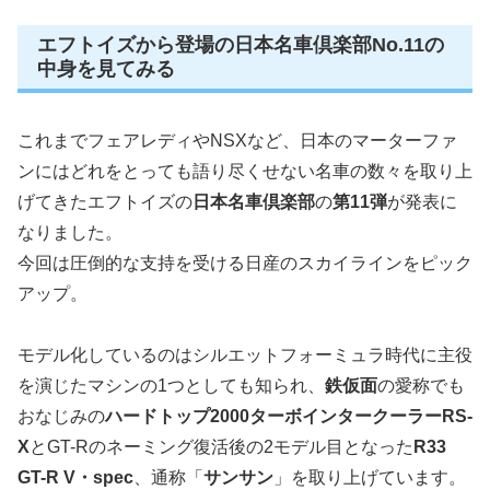
エフトイズから登場の日本名車倶楽部No.11の
中身を見てみる
これまでフェアレディやNSXなど、日本のマーターファ
ンにはどれをとっても語り尽くせない名車の数々を取り上
げてきたエフトイズの
日本名車倶楽部
の
第11弾
が発表に
なりました。
今回は圧倒的な支持を受ける日産のスカイラインをピック
アップ。
モデル化しているのはシルエットフォーミュラ時代に主役
を演じたマシンの1つとしても知られ、
鉄仮面
の愛称でも
おなじみの
ハードトップ2000ターボインタークーラーRS-
X
とGT-Rのネーミング復活後の2モデル目となった
R33
GT-R V・spec
、通称「
サンサン
」を取り上げています。