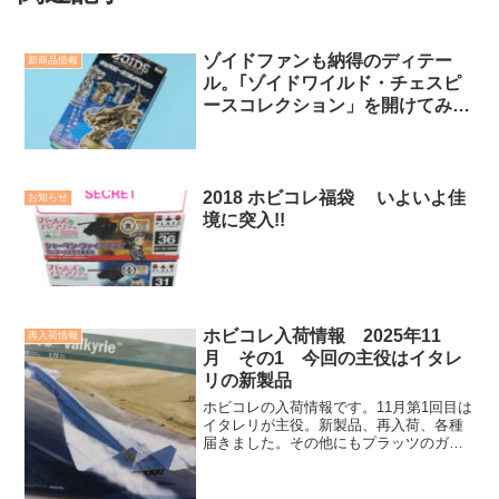
ゾイドファンも納得のディテー
新商品情報
ル。｢ゾイドワイルド・チェスピ
ースコレクション」を開けてみま
した。
2018 ホビコレ福袋 いよいよ佳
お知らせ
境に突入!!
ホビコレ入荷情報 2025年11
再入荷情報
月 その1 今回の主役はイタレ
リの新製品
ホビコレの入荷情報です。11月第1回目は
イタレリが主役。新製品、再入荷、各種
届きました。その他にもプラッツのガル
パンや雪風、ドラゴンの艦船や飛行機な
ど、再入荷商品も豊富。内容じっくりご
覧ください。