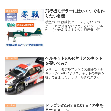
飛行機モデラーにはいくつでも作
新商品情報
りたい名機
模型の中では鉄板アイテム、というの
か、これは外せないよね、というモデル
がいくつかありますよね。飛行機で言え
ば零戦、これは絶対の1台ではないでしょ
うか。
ベルキットのGRヤリスのキット
新商品情報
を覗いてみた
ラリーカーモデルファンに大注目のベル
キットの1/24GRヤリス。キットの中身を
覗いてみました。ラリー好きなスタッフ
が揃っているベルキットならではのこだ
わりの再現がパーツの随所に見られま
す。このキットは見逃せませんね。
ドラゴンの1/48 Bf109 E-4の中を
お知らせ
見てみました