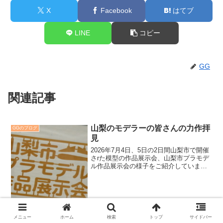
X
Facebook
はてブ
LINE
コピー
GG
関連記事
山梨のモデラーの皆さんの力作拝
GGのブログ
見
2026年7月4日、5日の2日間山梨市で開催
さrた模型の作品展示会、山梨市プラモデ
ル作品展示会の様子をご紹介していま
す。今年で16回目を迎えたこの展示会に
並んだみなさんの力作をご覧ください。
メニュー
ホーム
検索
トップ
サイドバー
GGのブログ