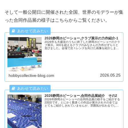
そして一般公開日に開催された全国、世界のモデラーが集
った合同作品展の様子はこちらからご覧ください。
2026静岡ホビーショー,クラブ展示の力作紹介-1
2026年も大盛況のうちに終了した静岡ホビーショーのクラ
ブ展示。300を超えるクラブのみなさんの力作がずらりと
並びました。会場で次々レンズを向けた画像を紹介しま
す。あまりに多いので今回はその1。
2026.05.25
hobbycollective-blog.com
2026静岡ホビーショー,合同作品展紹介 その2
2026年静岡ホビーショーの合同作品展の様子をご紹介する
2回目です。とにかく数多くの作品が展示されその全ては
とてもご紹介しきれていませんが、雰囲気が伝わるでしょ
うか。会場は熱気に包まれていました。