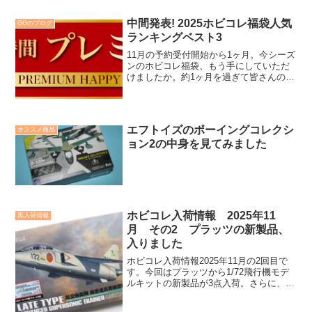
中間発表! 2025ホビコレ福袋人気
GGのブログ
ランキングベスト3
11月の予約受付開始から1ヶ月。今シーズ
ンのホビコレ福袋、もう手にしていただ
けましたか。約1ヶ月を過ぎて皆さんの人
気ランキングを発表です。今夏はトップ3
を発表。この3種類はジュニが変わっても
毎シーズントップ争いですね。
エフトイズのボーイングコレクシ
オススメ商品
ョン2の中身を見てみました
ホビコレ入荷情報 2025年11
再入荷情報
月 その2 プラッツの新製品、
入りました
ホビコレ入荷情報2025年11月の2回目で
す。今回はプラッツから1/72飛行機モデ
ルキットの新製品が3点入荷。さらに、ガ
ルパンはティーガーIの再入荷あり。ま
た、ドラゴンからもミリタリー、飛行機