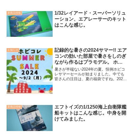
1/32レイアード・スーパーソリュ
新商品情報
ーション、エアレーサーのキット
はこんな感じ。
記録的な暑さの2024サマー!! エア
お知らせ
コンの効いた部屋で暑さをしのぎ
ながら作るはプラモデル。 ホビ
コレの「夏の福袋」でさあ、キッ
暑さが半端ない2024年の夏。恒例ホビコ
ト選び。
レサマーセールが始まりました。中でも
皆さんの注目は、夏の福袋ですね。2024
年は10種類をご用意しました。ジャンル
やスケールも色々。お目当ての福袋はお
早めにゲットしてください。
エフトイズの1/1250海上自衛隊艦
新商品情報
船キットはこんな感じ。中身を開
けてみました。