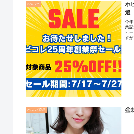
ホ
お知らせ
選
今年
業記
ビー
すが
盆
オススメ商品