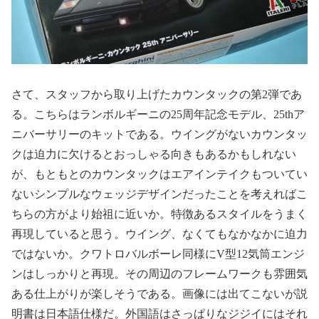
さて、スタッフから取り上げたカウンタックの第
2
弾であ
る。こちらはランボルギーニの
25
周年記念モデル、
25th
ア
ニバーサリーのキットである。ウイングがないカウンタッ
クは迫力に欠けるとおっしゃる向きもあるかもしれない
が、もともとのカウンタックはエアインテイクもついてい
ないシンプルなウェッジデザインだったことを考えればこ
ちらの方がより始祖に近いか。特徴あるスタイルをうまく
再現していると思う。ウイング、なくてもなかなかに迫力
ではないか。クワトロバルボーレ同様に
V
型
12
気筒エンジ
ンはしっかりと再現。その周辺のフレームワークも雰囲気
ある仕上がりが楽しそうである。画像には出てこないが説
明書は日本語仕様だ。外国語はさっぱりなジジイにはそれ