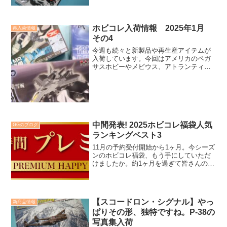
ホビコレ入荷情報 2025年1月
再入荷情報
その4
今週も続々と新製品や再生産アイテムが
入荷しています。今回はアメリカのペガ
サスホビーやメビウス、アトランティス
などから面白いキットが入ってきまし
た。お見逃しなく。
中間発表! 2025ホビコレ福袋人気
GGのブログ
ランキングベスト3
11月の予約受付開始から1ヶ月。今シーズ
ンのホビコレ福袋、もう手にしていただ
けましたか。約1ヶ月を過ぎて皆さんの人
気ランキングを発表です。今夏はトップ3
を発表。この3種類はジュニが変わっても
毎シーズントップ争いですね。
【スコードロン・シグナル】やっ
新商品情報
ぱりその形、独特ですね。P-38の
写真集入荷