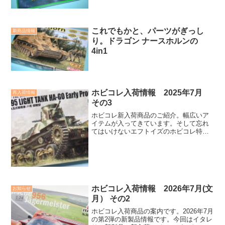
これでもかと、パーツがぎっし
新商品情報
り。ドラゴン ナースホルンの
4in1
ホビコレ入荷情報 2025年7月
再入荷情報
その3
ホビコレ新入荷商品のご紹介。幅広いア
イテムが入ってきています。そして忘れ
てはいけないエフトイズのホビコレ特典
付きユーロファイターも発売になりまし
た。今回は新入荷商品、さらにガルパン
製品の再入荷も一部紹介。
ホビコレ入荷情報 2026年7月(文
お知らせ
月） その2
ホビコレ入荷商品の案内です。2026年7月
の第2弾の新製品情報です。今回はイタレ