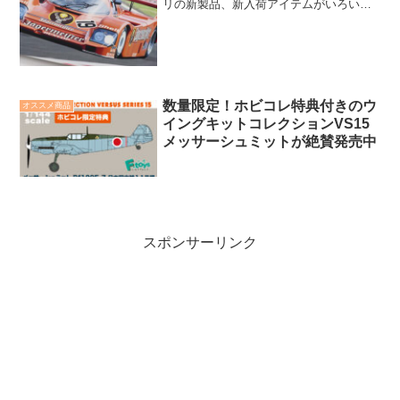
リの新製品、新入荷アイテムがいろいろ
目白押し。飛行機、ミリタリー、カーモ
デル。バラエティ豊かなキットが揃って
います。イタリアの老舗模型メーカー、
イタレリ、元気です。
数量限定！ホビコレ特典付きのウ
オススメ商品
イングキットコレクションVS15
メッサーシュミットが絶賛発売中
スポンサーリンク