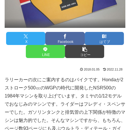
X
Facebook
はてブ
LINE
コピー
2018.01.05
2022.11.28
ラリーカーの次にご案内するのはバイクです。Hondaが2
ストローク500㏄のWGPの時代に開発したNSR500の
1984年マシンを取り上げています。タミヤの1/12モデル
でおなじみのマシンです。ライダーはフレディ・スペンサ
ーでした。ガソリンタンクと排気管の上下関係が特徴のマ
シンは魅力的でした。そんなマシンですから、もちろん、
ページ数93ページにも及ぶウルトラ・ディテール・ガイ