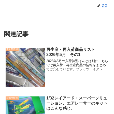
GG
関連記事
再生産・再入荷商品リスト
再入荷情報
2026年5月 その1
2026年5月の入荷神聖ほんとは別にこちら
では再入荷・再生産商品の情報をまとめ
てご穴石ています。プラッツ、イタレ
リ、MONO、ヌヌの再入荷キットに加え
て、今回はいい工具が揃うシモムラアレ
ックやターンテーブルや展示ケースも入
荷しています。
1/32レイアード・スーパーソリュ
新商品情報
ーション、エアレーサーのキット
はこんな感じ。