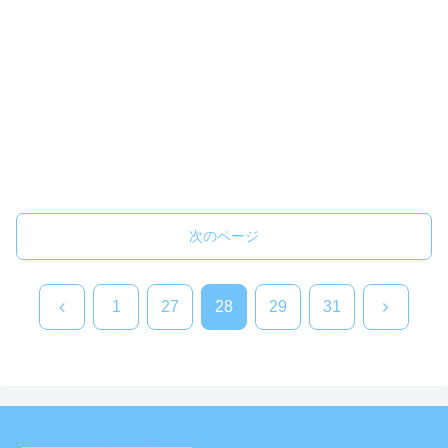
次のページ
前
次
1
27
28
29
31
へ
へ