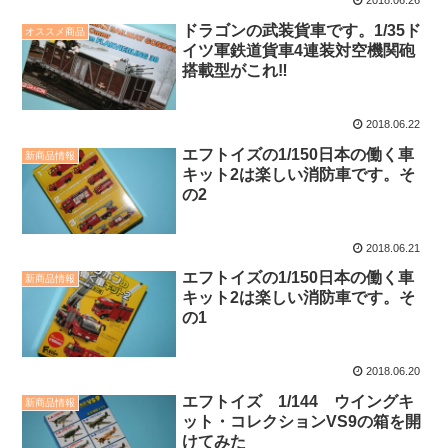
2018.06.26
ドラゴンの武装貨車です。1/35ド
オススメ商品
イツ軍鉄道貨車4連装対空機関砲
搭載型がこれ‼
2018.06.22
エフトイズの1/150日本の働く車
新商品情報
キット2は楽しい消防車です。そ
の2
2018.06.21
エフトイズの1/150日本の働く車
新商品情報
キット2は楽しい消防車です。そ
の1
2018.06.20
エフトイズ 1/144 ウイングキ
新商品情報
ット・コレクションVS9の箱を開
けてみた