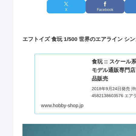
X
Facebook
エフトイズ 食玩 1/500 世界のエアライン 
食玩 :: スケール
モデル通販専門店
品販売
2018年9月24日発売
458213860357
ズ第1弾は、今年日本就
www.hobby-shop.jp
大の旅...