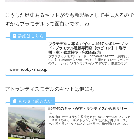
こうした歴史あるキットが今も新製品として手に入るので
すからプラモデルって面白いですよね。
プラモデル :: 車 & バイク :: 1957 シボレー ノマ
ド - プラモデル通販専門店【ホビコレ】｜飛行
機・車・鉄道模型・完成品販売
プラスチックモデル コード：0850041894577 【実車につ
いて】 1955年から72年にかけて生産されていたシボレー
のステーションワゴンモデルがノマドです。 数度のモデル
チェンジが行われていますが、中でも1955年にデビューし
www.hobby-shop.jp
て57...
アトランティスモデルのキットは他にも。
50年代のキットがアトランティスから再リリー
ス
1957年にオーロラから発売された1/48スケールのフォッカ
ーＤＲ.1のキットをアトランティスモデルが再リリース。
70年近く前のキットはどんな内容か、箱を開けてみてみま
した。」