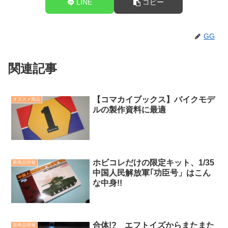
LINE
コピー
GG
関連記事
【コマカイブックス】バイクモデ
オススメ商品
ルの製作資料に最適
ホビコレだけの限定キット、1/35
新商品情報
中国人民解放軍｢功臣号」はこん
な中身!!
合体!? エフトイズからまたまた
新商品情報