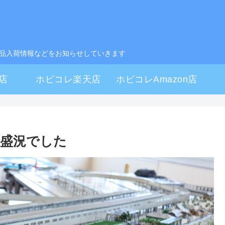
製品入荷情報などをお知らせしていきます
店
ホビコレ楽天店
ホビコレAmazon店
大盛況でした