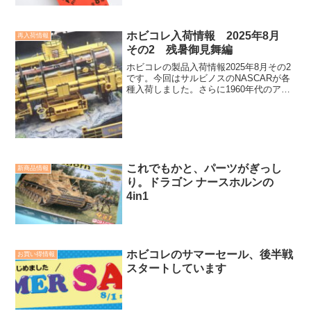
ホビコレ入荷情報 2025年8月
再入荷情報
その2 残暑御見舞編
ホビコレの製品入荷情報2025年8月その2
です。今回はサルビノスのNASCARが各
種入荷しました。さらに1960年代のアメ
リカ海軍の水中実験ラボ？シーラブのキ
ットも入荷。こんな楽しいキットがある
から模型はやめられませんね。
これでもかと、パーツがぎっし
新商品情報
り。ドラゴン ナースホルンの
4in1
ホビコレのサマーセール、後半戦
お買い得情報
スタートしています