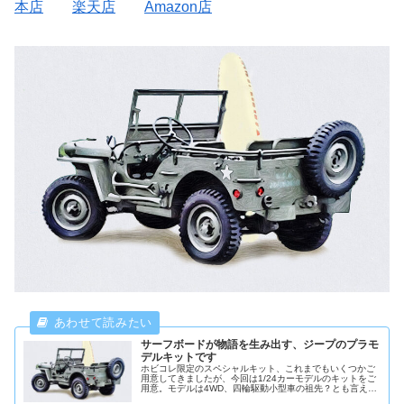
本店
楽天店
Amazon店
サーフボードが物語を生み出す、ジープのプラモ
デルキットです
ホビコレ限定のスペシャルキット、これまでもいくつかご
用意してきましたが、今回は1/24カーモデルのキットをご
用意。モデルは4WD、四輪駆動小型車の祖先？とも言える
アメリカの通称・・・