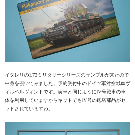
イタレリの
1/72
ミリタリーシリーズのサンプルが来たので
中身を覗いてみました。予約受付中のドイツ軍対空戦車ヴ
ィルベルヴィントです。実車と同じように
IV
号戦車の車
体を利用していますからキットでも
IV
号の砲塔部品がセ
ットされていますね。