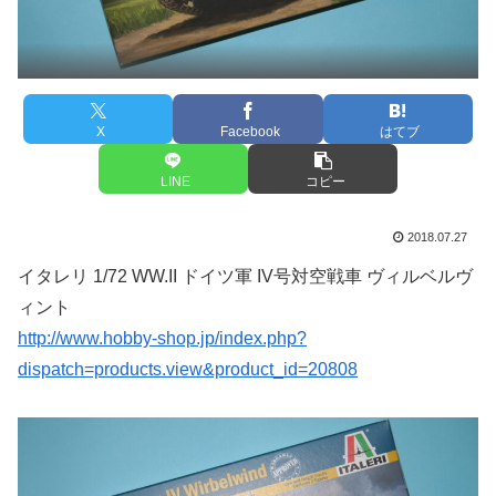
X
Facebook
はてブ
LINE
コピー
2018.07.27
イタレリ 1/72 WW.II ドイツ軍 IV号対空戦車 ヴィルベルヴ
ィント
http://www.hobby-shop.jp/index.php?
dispatch=products.view&product_id=20808