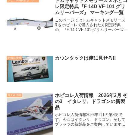
トムキャットメモリーズ 3 ホビコ
ホビコレ特典付き エフトイズ商品情報
レ限定特典『F-14D VF-101 グリ
ムリーパーズ』 マーキング一覧
このページではトムキャットメモリーズ
3 をホビコレで購入された方限定特典
の、『F-14D VF-101 グリムリーパーズ』
のマーキング４種類をご確認いただけま
す。2004 オシアナ海軍航空基地 AD-
1632004 オシアナ海軍航空基地 ...
カウンタックは俺に見せろ!!
新商品情報
ホビコレ入荷情報 2026年2月 そ
再入荷情報
の3 イタレリ、ドラゴンの新製
品
ホビコレ入荷情報2026年2月の第3便で
す。今回はイタレリ、ドラゴン、そして
プラッツの新製品をご案内しています。
飛行機きっと、ミリタリーキットに魅力
的な新製品が入荷しています。ぜひ、ご