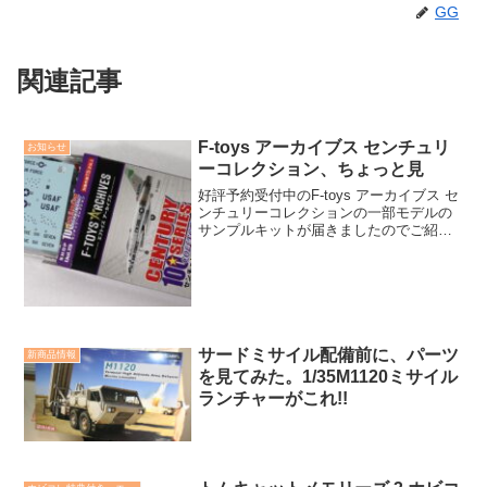
GG
関連記事
F-toys アーカイブス センチュリ
お知らせ
ーコレクション、ちょっと見
好評予約受付中のF-toys アーカイブス セ
ンチュリーコレクションの一部モデルの
サンプルキットが届きましたのでご紹介
です。いつもながらに塗装済みのパーツ
構成。組み立てやすくしかもパーツは繊
細な仕上がりです。ホビコレ特典付きは
数量限定。
サードミサイル配備前に、パーツ
新商品情報
を見てみた。1/35M1120ミサイル
ランチャーがこれ!!