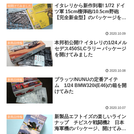
イタレリから新作到着! 1/72 ドイ
箱開けてみました
ツ軍 15cm榴弾砲/10.5cm野砲
【完全新金型】のパッケージを開
けてみた
2020.10.09
本邦初公開!? イタレリの1/24メル
新商品情報
セデス450SLCラリー パッケージ
を開けてみました
2020.10.08
プラッツ/NUNUの定番アイテ
新商品情報
ム 1/24 BMW320i(E46)の箱を開
けてみた
2020.10.07
新製品エフトイズの楽しいライン
新商品情報
ナップ チビスケ戦闘機2 日本
海軍機のパッケージ、開けてみま