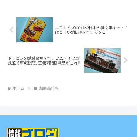
エフトイズの1/150日本の働く車キット2
は楽しい消防車です。その1
ドラゴンの武装貨車です。1/35ドイツ軍
鉄道貨車4連装対空機関砲搭載型がこれ‼
ホーム
新商品情報