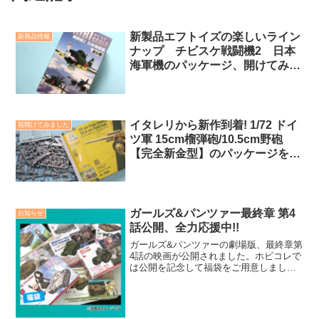
新製品エフトイズの楽しいライン
新商品情報
ナップ チビスケ戦闘機2 日本
海軍機のパッケージ、開けてみま
した!!
イタレリから新作到着! 1/72 ドイ
箱開けてみました
ツ軍 15cm榴弾砲/10.5cm野砲
【完全新金型】のパッケージを開
けてみた
ガールズ&パンツァー最終章 第4
お知らせ
話公開、全力応援中!!
ガールズ&パンツァーの劇場版、最終章第
4話の映画が公開されました。ホビコレで
は公開を記念して福袋をご用意しまし
た。10月末まで。