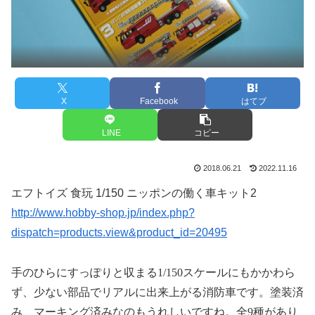
X
Facebook
はてブ
LINE
コピー
2018.06.21
2022.11.16
エフトイズ 食玩 1/150 ニッポンの働く車キット2
http://www.hobby-shop.jp/index.php?
dispatch=products.view&product_id=20495
手のひらにすっぽりと収まる
1/150
スケールにもかかわら
ず、少ない部品でリアルに出来上がる消防車です。塗装済
み、マーキング済みなのもうれしいですね。全
9
種があり