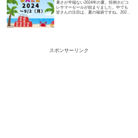
コレの「夏の福袋」でさあ、キッ
暑さが半端ない2024年の夏。恒例ホビコ
ト選び。
レサマーセールが始まりました。中でも
皆さんの注目は、夏の福袋ですね。2024
年は10種類をご用意しました。ジャンル
やスケールも色々。お目当ての福袋はお
早めにゲットしてください。
スポンサーリンク