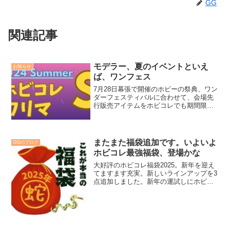
GG
関連記事
モデラー、夏のイベントといえ
お知らせ
ば、ワンフェス
7月28日幕張で開催のホビーの祭典、ワン
ダーフェスティバルに合わせて、会場先
行販売アイテムをホビコレでも期間限定
で販売するホビコレフリマの開催です。
会場に行けない方でも通常発売前に購入
可能となるホビコレフリマに注目
またまた福袋追加です。いよいよ
GGのブログ
ホビコレ最強福袋、登場かな
大好評のホビコレ福袋2025。新年を迎え
てますます充実。新しいラインアップを3
点追加しました。新年の運試しにホビコ
レ福袋をご検討ください。