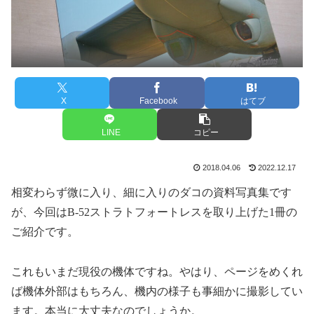
X
Facebook
はてブ
LINE
コピー
2018.04.06
2022.12.17
相変わらず微に入り、細に入りのダコの資料写真集です
が、今回は
B-52
ストラトフォートレスを取り上げた
1
冊の
ご紹介です。
これもいまだ現役の機体ですね。やはり、ページをめくれ
ば機体外部はもちろん、機内の様子も事細かに撮影してい
ます。本当に大丈夫なのでしょうか。