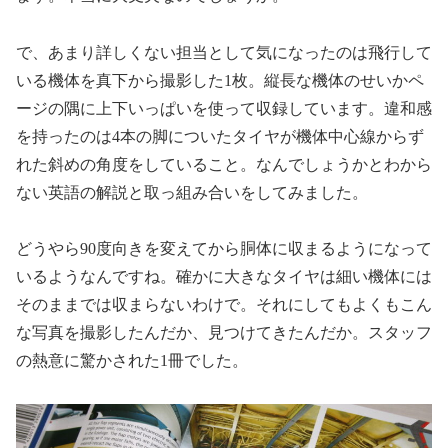
で、あまり詳しくない担当として気になったのは飛行して
いる機体を真下から撮影した
1
枚。縦長な機体のせいかペ
ージの隅に上下いっぱいを使って収録しています。違和感
を持ったのは
4
本の脚についたタイヤが機体中心線からず
れた斜めの角度をしていること。なんでしょうかとわから
ない英語の解説と取っ組み合いをしてみました。
どうやら
90
度向きを変えてから胴体に収まるようになって
いるようなんですね。確かに大きなタイヤは細い機体には
そのままでは収まらないわけで。それにしてもよくもこん
な写真を撮影したんだか、見つけてきたんだか。スタッフ
の熱意に驚かされた
1
冊でした。