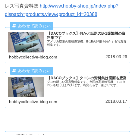
レス写真資料集
http://www.hobby-shop.jp/index.php?
dispatch=products.view&product_id=20388
【DACOブックス】何かと話題のB-1爆撃機の資
料集です
アメリカ空軍の現役爆撃機、B-1Bの詳細を紹介する写真資
料集です。
2018.03.26
hobbycollective-blog.com
【DACOブックス】タロンの資料集は図面も豊富
ダコの新しい写真資料集です。今回は高等練習機、T-38タ
ロンを取り上げています。相変わらず、細かいです。
2018.03.17
hobbycollective-blog.com