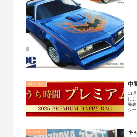
中
GGのブログ
11
にし
発表
シー
キ
GGのブログ