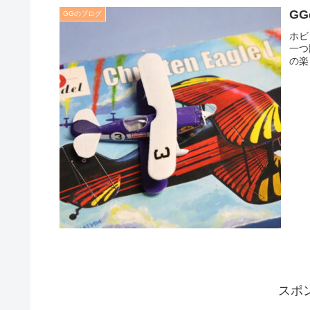
G
GGのブログ
ホビ
一つ
の楽
スポ