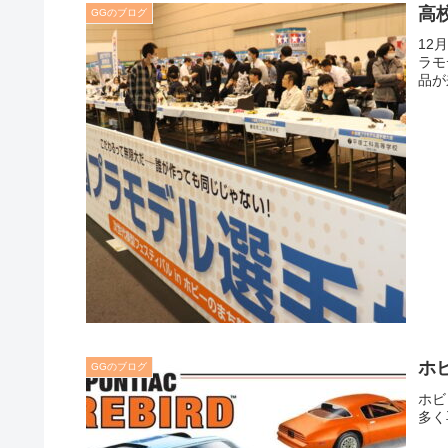
高
GGのブログ
12
ラモ
品が
ホビ
GGのブログ
ホビ
多く