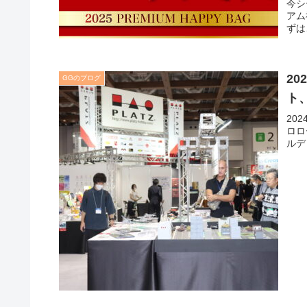
今シ
アム
ずは
2
GGのブログ
ト
20
ロロ
ルデ