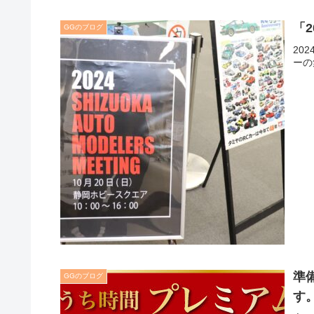
「
GGのブログ
20
ーの
準
GGのブログ
す