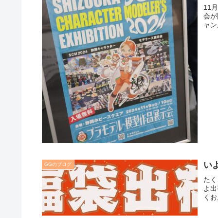
11
会が
ャン
い
GGのブログ
たく
よ出
くお